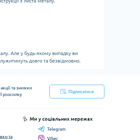
нструкції з листа металу.
;
ріалу. Але у будь-якому випадку ви
служитимуть довго та безвідмовно.
акції та знижки
Підписатися
il розсилку
Ми у соціальних мережах
Telegram
вки та
Viber