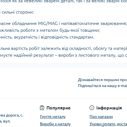
мося як за невеликі зварені деталі, так і за великі зварні ко
 сильні сторони:
часне обладнання MIG/MAG і напівавтоматичне зварювання
жливість роботи з металом будь-якої товщини;
чність, акуратність і відповідність стандартам.
льна вартість робіт залежить від складності, обсягу та мате
муєте надійний результат – вироби з листового металу, що 
Дізнавайтеся першим про 
Підпишіться на нашу e-ma
Публічна оферта
Популярне
Інформація
ева дорога, с.
Гнуття металу
Про магазин
, вул.
Вироби з металу
Умови оплати, доста