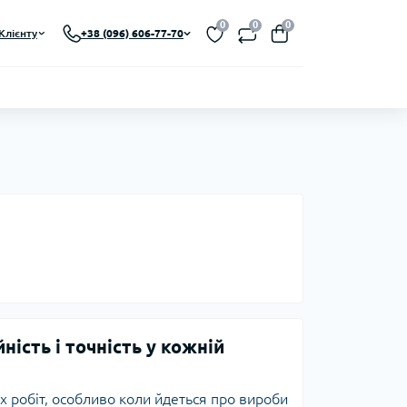
0
0
0
Клієнту
+38 (096) 606-77-70
ність і точність у кожній
робіт, особливо коли йдеться про вироби