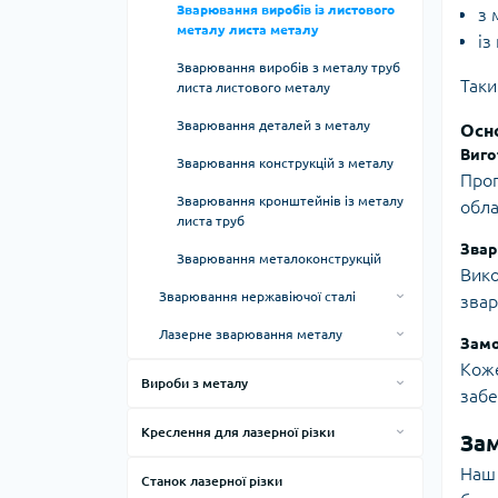
алюмінію
Зварювання виробів із листового
з 
Зварювання корпусів для батарей
металу листа металу
із
Зварювання алюмінієвого листа
та акумуляторів
Зварювання виробів з металу труб
Зварювання алюмінієвого профілю
Зварювання корпусів для
Таки
листа листового металу
електроніки
Зварювання аргоном алюмінію
Зварювання деталей з металу
Осн
Зварювання корпусів з алюмінію
Виго
Зварювання виробів з алюмінію
Зварювання конструкцій з металу
Проп
Зварювання корпусів з нержавіючої
Зварювання деталей з алюмінію
сталі
Зварювання кронштейнів із металу
обла
листа труб
Зварювання каркасів з алюмінію
Звар
Зварювання металоконструкцій
Зварювання конструкцій з алюмінію
Вико
Зварювання нержавіючої сталі
звар
Зварювання меблів із алюмінію
Аргонодугове зварювання
Лазерне зварювання металу
Замо
нержавіючої сталі
Зварювання металоконструкцій із
Лазерне зварювання алюмінію
Коже
алюмінію
Вироби з металу
Вартість зварювання аргоном
Лазерне зварювання
забе
Лазерне зварювання корпусів
нержавіючої сталі
Виготовлення корпусів із металу
алюмінієвого листа
Лазерне зварювання
Креслення для лазерної різки
Зам
Лазерне зварювання
Зварювання аргоном нержавіючої
Виготовлення корпусів із алюмінію
Лазерне зварювання
алюмінієвих корпусів
нержавіючої сталі
Декоративні панелі DXF
сталі
алюмінієвого профілю
Наш 
Виготовлення корпусів із
Станок лазерної різки
Лазерне зварювання корпусів
Лазерне зварювання