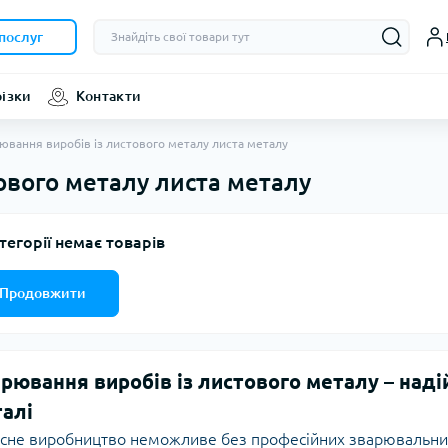
послуг
різки
Контакти
ювання виробів із листового металу листа металу
ового металу листа металу
тегорії немає товарів
Продовжити
рювання виробів із листового металу – надій
алі
сне виробництво неможливе без професійних зварювальних 