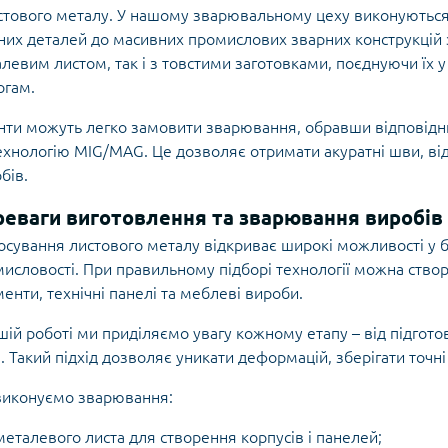
стового металу. У нашому зварювальному цеху виконуються з
них деталей до масивних промислових зварних конструкцій 
левим листом, так і з товстими заготовками, поєднуючи їх у
огам.
нти можуть легко замовити зварювання, обравши відповід
ехнологію MIG/MAG. Це дозволяє отримати акуратні шви, від
бів.
еваги виготовлення та зварювання виробів 
осування листового металу відкриває широкі можливості у 
исловості. При правильному підборі технології можна створ
енти, технічні панелі та меблеві вироби.
шій роботі ми приділяємо увагу кожному етапу – від підгото
. Такий підхід дозволяє уникати деформацій, зберігати точні 
виконуємо зварювання:
металевого листа для створення корпусів і панелей;