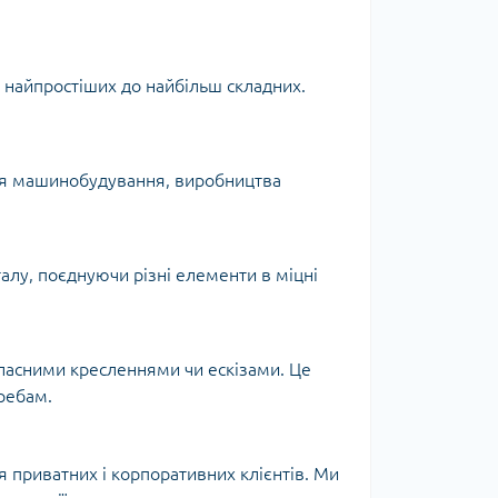
 найпростіших до найбільш складних.
ля машинобудування, виробництва
талу, поєднуючи різні елементи в міцні
ласними кресленнями чи ескізами. Це
ребам.
 приватних і корпоративних клієнтів. Ми