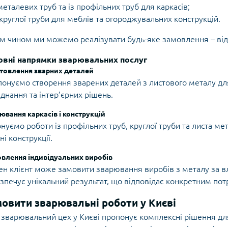
металевих труб та із профільних труб для каркасів;
 круглої труби для меблів та огороджувальних конструкцій.
м чином ми можемо реалізувати будь-яке замовлення – від
овні напрямки зварювальних послуг
товлення зварних деталей
онуємо створення зварених деталей з листового металу д
днання та інтер’єрних рішень.
ювання каркасів і конструкцій
нуємо роботи із профільних труб, круглої труби та листа ме
ні конструкції.
влення індивідуальних виробів
н клієнт може замовити зварювання виробів з металу за в
зпечує унікальний результат, що відповідає конкретним пот
овити зварювальні роботи у Києві
зварювальний цех у Києві пропонує комплексні рішення для