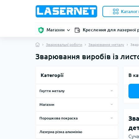
Каталог 
Магазин
Креслення для лазерної 
Зварювальні роботи
Зварювання металу
Звар
Зварювання виробів із лист
Категорії
В ка
Гнуття металу
Вальцовка конуса
Магазин
Вальцювання труб
Сходинки
Зва
Порошкова покраска
Гнуття алюмінію
Алюмінієві сходнки
Цех порошкової покраски
дет
Гнуття деталей
Металеві сходинки
Лазерна різка алюмінію
Полімерне фарбування
Суча
RAL каталог порошкової фарби
Гнуття деталей з алюмінію