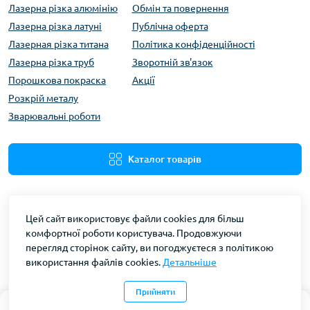
Лазерна різка алюмінію
Обмін та повернення
Лазерна різка латуні
Публічна оферта
Лазерная різка титана
Політика конфіденційності
Лазерна різка труб
Зворотній зв'язок
Порошкова покраска
Акції
Розкрій металу
Зварювальні роботи
Каталог товарів
Цей сайт використовує файли cookies для більш
комфортної роботи користувача. Продовжуючи
перегляд сторінок сайту, ви погоджуєтеся з політикою
використання файлів cookies.
Детальніше
ЛазерНЕТ | LaserNET © 2026
Прийняти
0
0