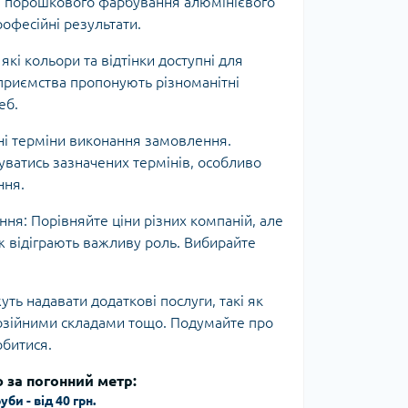
ля порошкового фарбування алюмінієвого
рофесійні результати.
 які кольори та відтінки доступні для
приємства пропонують різноманітні
еб.
ні терміни виконання замовлення.
ватись зазначених термінів, особливо
ння.
ння: Порівняйте ціни різних компаній, але
ож відіграють важливу роль. Вибирайте
уть надавати додаткові послуги, такі як
розійними складами тощо. Подумайте про
обитися.
за погонний метр:
и - від 40 грн.