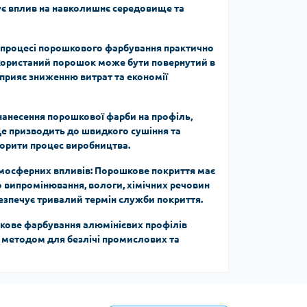
ує вплив на навколишнє середовище та
У процесі порошкового фарбування практично
икористаний порошок може бути повернутий в
сприяє зниженню витрат та економії
 нанесення порошкової фарби на профіль,
 Це призводить до швидкого сушіння та
корити процес виробництва.
тмосферних впливів: Порошкове покриття має
о випромінювання, вологи, хімічних речовин
езпечує тривалий термін служби покриття.
шкове фарбування алюмінієвих профілів
методом для безлічі промислових та