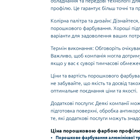
обладнання та передові технології д
профілю. Це гарантує більш точні та п
Колірна палітра та дизайн: Дізнайтеся,
порошкового фарбування. Хороші під
варіанти для задоволення ваших потр
Термін виконання: Обговоріть очікува
Важливо, щоб компанія могла дотриму
якщо у вас є суворі тимчасові обмеже
Ціни та вартість порошкового фарбува
не забувайте, що якість та досвід так
оптимальне поєднання ціни та якості.
Додаткові послуги: Деякі компанії мож
підготовка поверхні, обробка антико
те, які додаткові послуги можуть знад
Ціна порошковою фарбою профілю 
Порошкове фарбування алюмінієвої труб