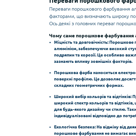
Переваги порошкового фарб
Переваги порошкового фарбування ал
факторами, що визначають широку поп
Ось деякі з головних переваг порошк
Чому саме порошкове фарбування 
Міцність та довговічність: Порошкове 
алюмінієм, забезпечуючи високий ступ
подряпин та корозії. Це особливо важл
зазнають впливу зовнішніх факторів.
Порошкова фарба наноситься електрост
поверхні профілю. Це дозволяє досягт
складних геометричних формах.
Широкий вибір кольорів та відтінків:
широкий спектр кольорів та відтінків,
для будь-якого дизайну чи стилю. Так
індивідуалізовані відповідно до потре
Екологічна безпека: На відміну від де
порошкове фарбування не вимагає вик