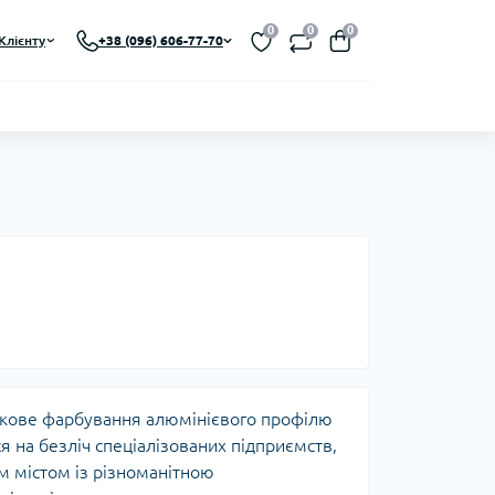
0
0
0
Клієнту
+38 (096) 606-77-70
кове фарбування алюмінієвого профілю
 на безліч спеціалізованих підприємств,
м містом із різноманітною