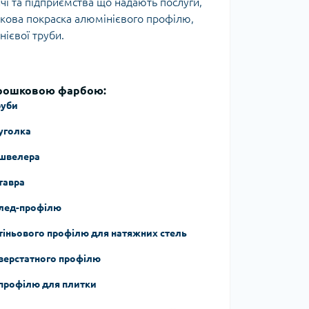
і та підприємства що надають послуги,
шкова покраска алюмінієвого профілю,
нієвої труби.
порошковою фарбою:
руби
уголка
 швелера
тавра
 лед-профілю
тіньового профілю для натяжних стель
верстатного профілю
профілю для плитки