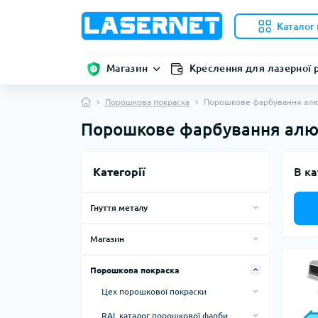
Каталог 
Магазин
Креслення для лазерної 
Порошкова покраска
Порошкове фарбування алю
Порошкове фарбування алю
Категорії
В ка
Гнуття металу
Вальцовка конуса
Магазин
Вальцювання труб
Сходинки
Порошкова покраска
Гнуття алюмінію
Алюмінієві сходнки
Цех порошкової покраски
Гнуття деталей
Металеві сходинки
Полімерне фарбування
RAL каталог порошкової фарби
Гнуття деталей з алюмінію