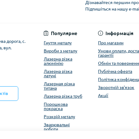
Дізнавайтеся першим про 
Підпишіться на нашу e-ma
Публічна оферта
Популярне
Інформація
ева дорога, с.
Гнуття металу
Про магазин
, вул.
Вироби з металу
Умови оплати, доста
гарантії
Лазерна різка
алюмінію
Обмін та повернен
Лазерна різка
Публічна оферта
латуні
Політика конфіденц
Лазерная різка
Зворотній зв'язок
титана
ктів
Акції
Лазерна різка труб
Порошкова
покраска
Розкрій металу
Зварювальні
роботи