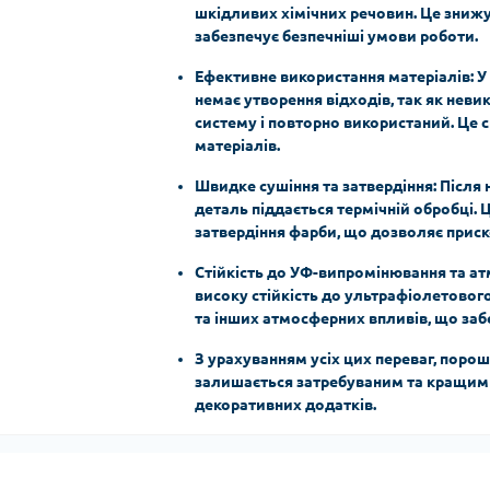
шкідливих хімічних речовин. Це зниж
забезпечує безпечніші умови роботи.
Ефективне використання матеріалів: 
немає утворення відходів, так як нев
систему і повторно використаний. Це 
матеріалів.
Швидке сушіння та затвердіння: Після
деталь піддається термічній обробці.
затвердіння фарби, що дозволяє прис
Стійкість до УФ-випромінювання та а
високу стійкість до ультрафіолетовог
та інших атмосферних впливів, що заб
З урахуванням усіх цих переваг, поро
залишається затребуваним та кращим 
декоративних додатків.