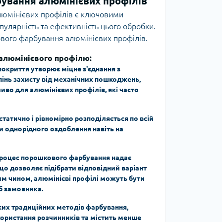
ування алюмінієвих профілів
юмінієвих профілів є ключовими
улярність та ефективність цього обробки.
ового фарбування алюмінієвих профілів.
алюмінієвого профілю:
покриття утворює міцне з'єднання з
інь захисту від механічних пошкоджень,
иво для алюмінієвих профілів, які часто
атично і рівномірно розподіляється по всій
и однорідного оздоблення навіть на
 Процес порошкового фарбування надає
 що дозволяє підібрати відповідний варіант
им чином, алюмінієві профілі можуть бути
б замовника.
яких традиційних методів фарбування,
ористання розчинників та містить менше