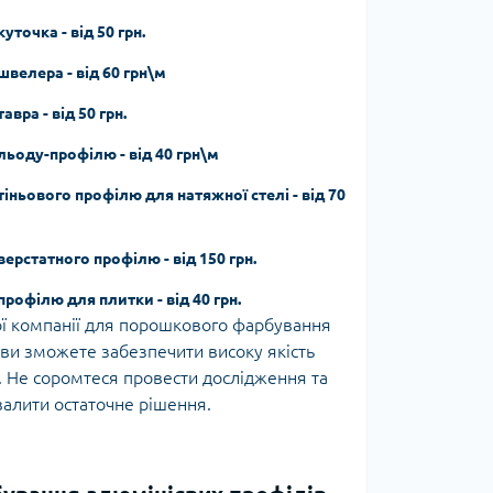
точка - від 50 грн.
велера - від 60 грн\м
ра - від 50 грн.
ьоду-профілю - від 40 грн\м
ньового профілю для натяжної стелі - від 70
рстатного профілю - від 150 грн.
офілю для плитки - від 40 грн.
ї компанії для порошкового фарбування
ви зможете забезпечити високу якість
. Не соромтеся провести дослідження та
валити остаточне рішення.