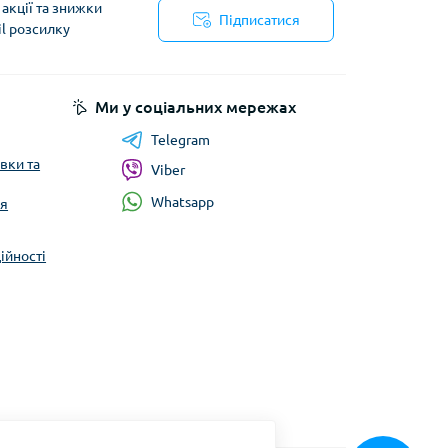
акції та знижки
Підписатися
il розсилку
Ми у соціальних мережах
Telegram
вки та
Viber
Whatsapp
ня
ійності