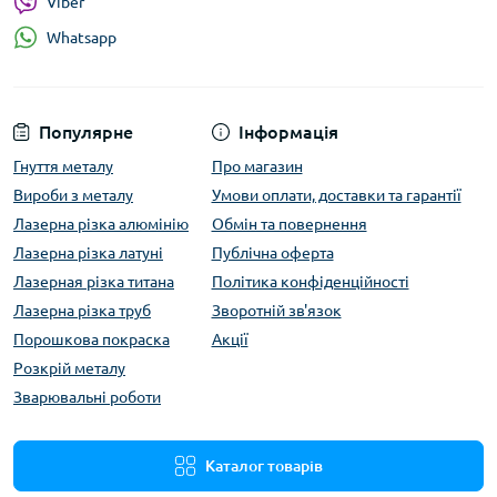
Viber
Whatsapp
Популярне
Інформація
Гнуття металу
Про магазин
Вироби з металу
Умови оплати, доставки та гарантії
Лазерна різка алюмінію
Обмін та повернення
Лазерна різка латуні
Публічна оферта
Лазерная різка титана
Політика конфіденційності
Лазерна різка труб
Зворотній зв'язок
Порошкова покраска
Акції
Розкрій металу
Зварювальні роботи
Каталог товарів