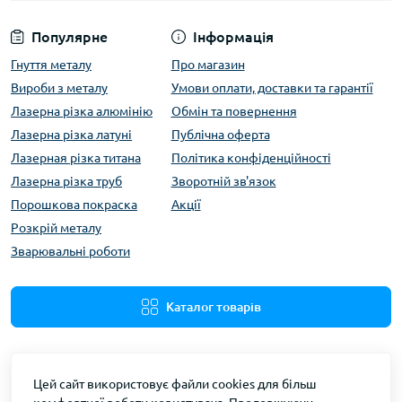
Популярне
Інформація
Гнуття металу
Про магазин
Вироби з металу
Умови оплати, доставки та гарантії
Лазерна різка алюмінію
Обмін та повернення
Лазерна різка латуні
Публічна оферта
Лазерная різка титана
Політика конфіденційності
Лазерна різка труб
Зворотній зв'язок
Порошкова покраска
Акції
Розкрій металу
Зварювальні роботи
Каталог товарів
Цей сайт використовує файли cookies для більш