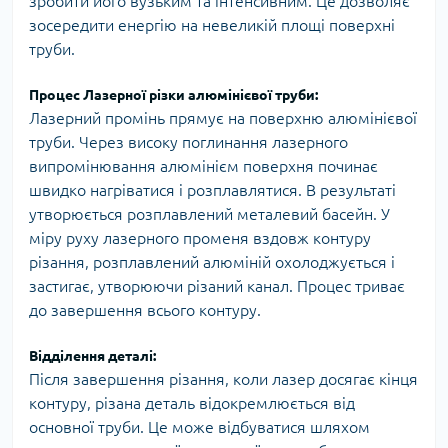
зробити його вузьким та інтенсивним. Це дозволяє
зосередити енергію на невеликій площі поверхні
труби.
Процес Лазерної різки алюмінієвої труби:
Лазерний промінь прямує на поверхню алюмінієвої
труби. Через високу поглинання лазерного
випромінювання алюмінієм поверхня починає
швидко нагріватися і розплавлятися. В результаті
утворюється розплавлений металевий басейн. У
міру руху лазерного променя вздовж контуру
різання, розплавлений алюміній охолоджується і
застигає, утворюючи різаний канал. Процес триває
до завершення всього контуру.
Відділення деталі:
Після завершення різання, коли лазер досягає кінця
контуру, різана деталь відокремлюється від
основної труби. Це може відбуватися шляхом