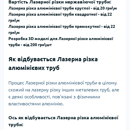
Вартість Лазерної різки нержавіючої труби:
Лазерна різка алюмінієвої труби круглої - від 20 грн\м
Лазерна різка алюмінієвої труби квадратної - від 22
грн\м
Лазерна різка алюмінієвої труби прямокутної - від 22
грн\м
Розробка 3D моделі для Лазерної різки алюмінієвої
труби - від 200 грн\шт
Як відбувається Лазерна різка
алюмінієвих труб
Процес Лазерної різки алюмінієвої труби в цілому
схожий на лазерну різку інших металевих труб, але
є деякі особливості, пов'язані з фізичними
властивостями алюмінію.
Ось як відбувається Лазерна різка алюмінієвої
труби: