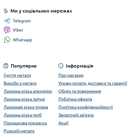
Ми у соціальних мережах
Telegram
Viber
Whatsapp
Популярне
Інформація
Гнуття металу
Про магазин
Вироби з металу
Умови оплати, доставки та гарантії
Лазерна різка алюмінію
Обмін та повернення
Лазерна різка латуні
Публічна оферта
Лазерная різка титана
Політика конфіденційності
Лазерна різка труб
Зворотній зв'язок
Порошкова покраска
Акції
Розкрій металу