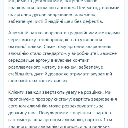
міцними та довговічними, потрібне якісне
зварювання алюмінію аргоном. Цей метод, відомий
як аргонно дугове зварювання алюмінію,
забезпечує чисті й надійні шви без дефектів.
Алюміній важко зварювати традиційними методами
через високу теплопровідність та утворення
оксидної плівки. Саме тому аргонне зварювання
алюмінію стало стандартом у виробництві. Захисне
середовище аргону виключає контакт
розплавленого металу з киснем, забезпечує
стабільність дуги й дозволяє отримати акуратний
шов навіть на тонких листах.
Клієнти завжди звертають увагу на розцінки. Ми
пропонуємо прозору систему: вартість зварювання
аргоном алюмінію може розраховуватись за
довжину шва. Популярними є варіанти – вартість
сантиметра шва аргоном алюмінію, вартість 1 см
зварного шва алюмінію аргоном, а для великих