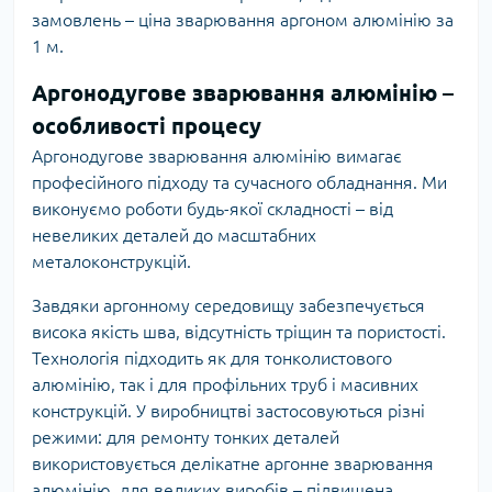
замовлень – ціна зварювання аргоном алюмінію за
1 м.
Аргонодугове зварювання алюмінію –
особливості процесу
Аргонодугове зварювання алюмінію вимагає
професійного підходу та сучасного обладнання. Ми
виконуємо роботи будь-якої складності – від
невеликих деталей до масштабних
металоконструкцій.
Завдяки аргонному середовищу забезпечується
висока якість шва, відсутність тріщин та пористості.
Технологія підходить як для тонколистового
алюмінію, так і для профільних труб і масивних
конструкцій. У виробництві застосовуються різні
режими: для ремонту тонких деталей
використовується делікатне аргонне зварювання
алюмінію, для великих виробів – підвищена