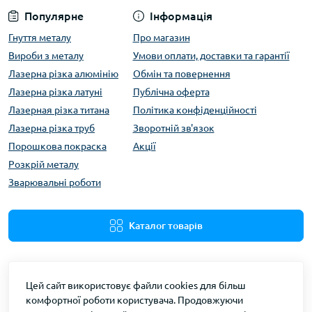
Популярне
Інформація
Гнуття металу
Про магазин
Вироби з металу
Умови оплати, доставки та гарантії
Лазерна різка алюмінію
Обмін та повернення
Лазерна різка латуні
Публічна оферта
Лазерная різка титана
Політика конфіденційності
Лазерна різка труб
Зворотній зв'язок
Порошкова покраска
Акції
Розкрій металу
Зварювальні роботи
Каталог товарів
Цей сайт використовує файли cookies для більш
комфортної роботи користувача. Продовжуючи