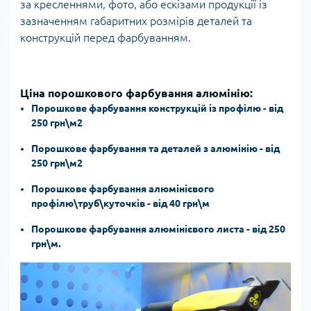
за кресленнями, фото, або ескізами продукції із
зазначенням габаритних розмірів деталей та
конструкцій перед фарбуванням.
Ціна порошкового фарбування алюмінію:
Порошкове фарбування конструкцій із профілю - від
250 грн\м2
Порошкове фарбування та деталей з алюмінію - від
250 грн\м2
Порошкове фарбування алюмінієвого
профілю\труб\куточків - від 40 грн\м
Порошкове фарбування алюмінієвого листа - від 250
грн\м.