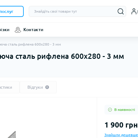
послуг
різки
Контакти
іюча сталь рифлена 600х280 - 3 мм
юча сталь рифлена 600х280 - 3 мм
истики
Відгуки
0
В наявності
1 900 грн
Знайшли дешевше