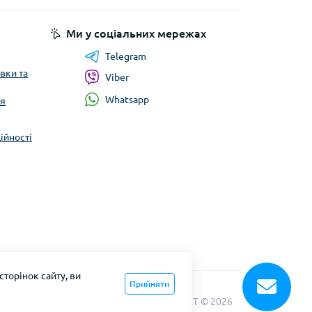
Ми у соціальних мережах
Telegram
вки та
Viber
Whatsapp
ня
ійності
торінок сайту, ви
Прийняти
ЛазерНЕТ | LaserNET © 2026