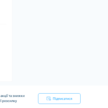
акції та знижки
Підписатися
il розсилку