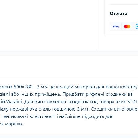
Оплата
лена 600х280 - 3 мм це кращий матеріал для вашої констру
удівлі або інших приміщень. Придбати рифлені сходинки за
ій Україні. Для виготовлення сходинок код товару яких ST21
іалу нержавіюча сталь товщиною 3 мм. Сходинки виготовлен
і антиковзкі властивості і найліпше підходить для
их маршів.