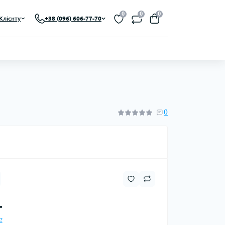
0
0
0
Клієнту
+38 (096) 606-77-70
0
.
?