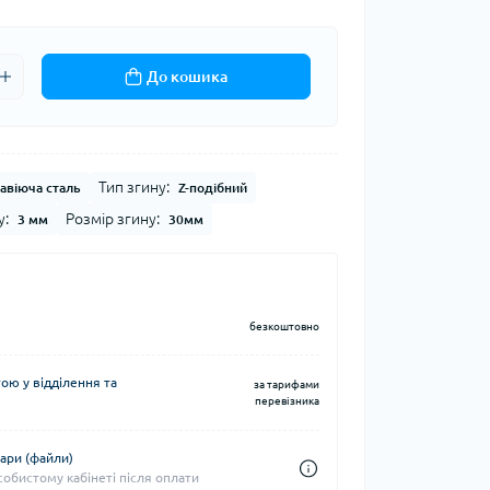
До кошика
Тип згину:
авіюча сталь
Z-подібний
у:
Розмір згину:
3 мм
30мм
безкоштовно
ю у відділення та
за тарифами
перевізника
ари (файли)
собистому кабінеті після оплати