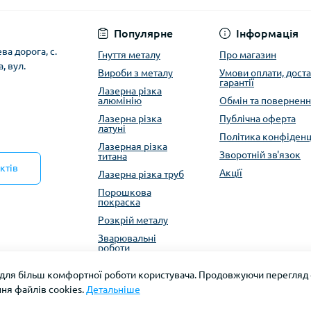
Публічна оферта
Популярне
Інформація
ева дорога, с.
Гнуття металу
Про магазин
, вул.
Вироби з металу
Умови оплати, доста
гарантії
Лазерна різка
алюмінію
Обмін та повернен
Лазерна різка
Публічна оферта
латуні
Політика конфіденц
Лазерная різка
Зворотній зв'язок
титана
ктів
Акції
Лазерна різка труб
Порошкова
покраска
Розкрій металу
Зварювальні
роботи
 для більш комфортної роботи користувача. Продовжуючи перегляд с
ня файлів cookies.
Детальніше