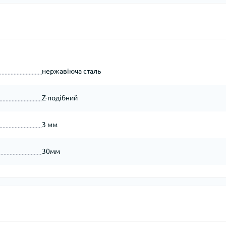
нержавіюча сталь
Z-подібний
3 мм
30мм