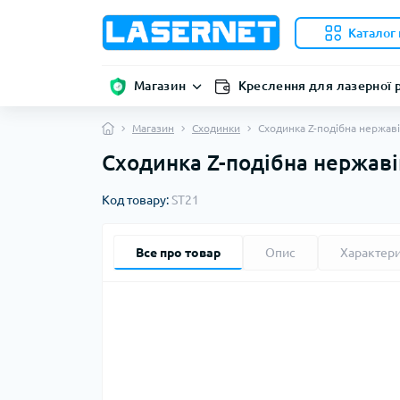
Каталог 
Магазин
Креслення для лазерної 
Магазин
Сходинки
Сходинка Z-подібна нержав
Сходинка Z-подібна нержаві
Код товару:
ST21
Все про товар
Опис
Характер