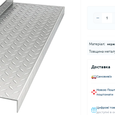
Матеріал:
нерж
Товщина метал
Доставка
Самовивіз
Новою Пошто
поштомати
Цифрові тов
доступні в о