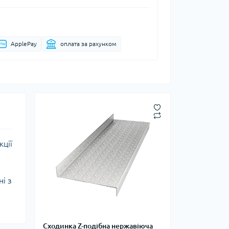
ApplePay
оплата за рахунком
кції
і з
Сходинка Z-подібна нержавіюча