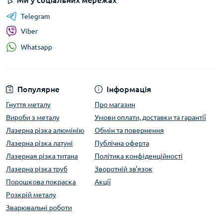
Ми у соціальних мережах
Telegram
Viber
Whatsapp
Популярне
Інформація
Гнуття металу
Про магазин
Вироби з металу
Умови оплати, доставки та гарантії
Лазерна різка алюмінію
Обмін та повернення
Лазерна різка латуні
Публічна оферта
Лазерная різка титана
Політика конфіденційності
Лазерна різка труб
Зворотній зв'язок
Порошкова покраска
Акції
Розкрій металу
Зварювальні роботи