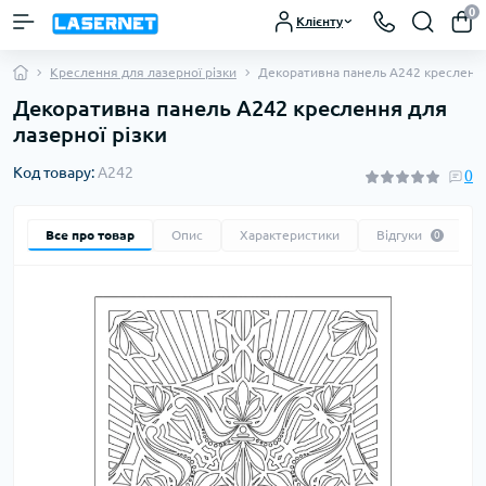
0
Клієнту
Креслення для лазерної різки
Декоративна панель A242 кресленн
Декоративна панель A242 креслення для
лазерної різки
Код товару:
A242
0
Все про товар
Опис
Характеристики
Відгуки
0