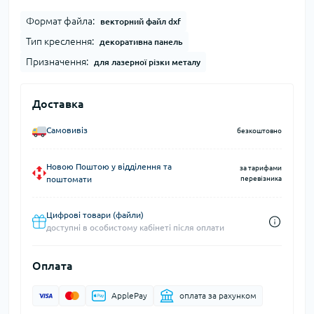
Формат файла:
векторний файл dxf
Тип креслення:
декоративна панель
Призначення:
для лазерної різки металу
Доставка
Самовивіз
безкоштовно
Новою Поштою у відділення та
за тарифами
поштомати
перевізника
Цифрові товари (файли)
доступні в особистому кабінеті після оплати
Оплата
ApplePay
оплата за рахунком