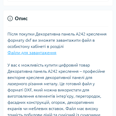
Опис
Після покупки Декоративна панель A242 креслення
формату dxf ви зможете завантажити файл в
особистому кабінеті в розділі
Файли для завантаження
У вас є можливість купити цифровий товар
Декоративна панель A242 креслення – професійне
векторне кресленя декоративної панелі для
лазерного різання металу. Це готовий файл у
форматі DXF, який можна використати для
виготовлення елементів інтер’єру, перегородок,
фасадних конструкцій, огорож, декоративних
екранів чи меблевих вставок. Файл має високу
точність побудови ліній та сумісний із сучасними